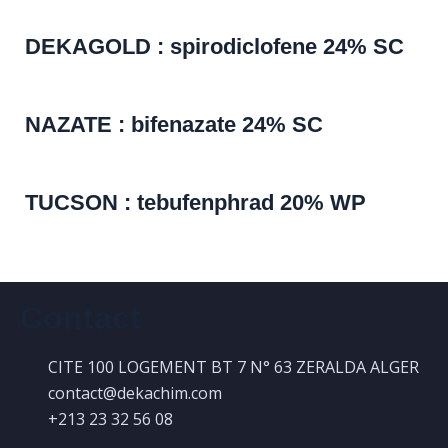
DEKAGOLD : spirodiclofene 24% SC
NAZATE : bifenazate 24% SC
TUCSON : tebufenphrad 20% WP
Contact
CITE 100 LOGEMENT BT 7 N° 63 ZERALDA ALGER
contact@dekachim.com
+213 23 32 56 08